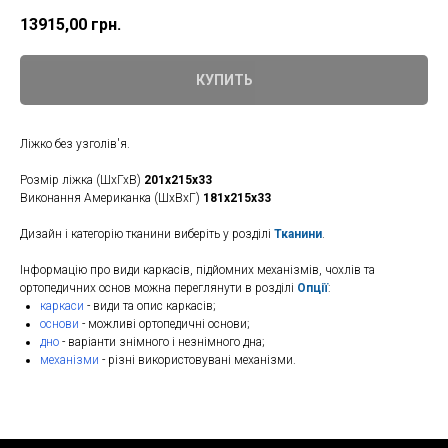
13915,00
грн.
КУПИТЬ
Ліжко без узголів'я.
Розмір ліжка (ШхГхВ)
201х215х33
Виконання Американка (ШхВхГ)
181х215х33
Дизайн і категорію тканини виберіть у розділі
Тканини
.
Інформацію про види каркасів, підйомних механізмів, чохлів та
ортопедичних основ можна переглянути в розділі
Опції
:
каркаси
- види та опис каркасів;
основи
- можливі ортопедичні основи;
дно
- варіанти знімного і незнімного дна;
механізми
- різні використовувані механізми.