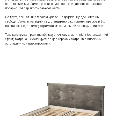
завтовшки 8 мм. Ламелі розташовуються в спеціальних кріпленнях
попарно - 14 пар або 28 ламелей на 2м.
По-друге, спеціальні плаваючі кріплення додають ще один ступінь
свободи. Ламель, на відміну від стандартного кріплення, працює в 2-х
площинах. Це дає змогу отримати максимальний ортопедичний ефект.
Така конструкція реально збільшує точкову еластичність (ортопедичний
ефект) матраца. Рекомендується для хороших матраців з високими
ортопедичними властивостями.