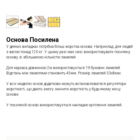
Основа Посилена
У деяких випадках потрібна більш жорстка основа. Наприклад, для людей
з вагою понад 120 кг. У цьому разі має сенс використовувати посилену
основу зі збільшеною кількістю ламелей.
Для каркаса довжиною 2м використовується 19 букових ламелей.
Відстань між ламелями становить 45мм. Розмір ламелей 53х8мм.
У всіх моделях основ додатково можуть встановлюватися регулятори
жорсткості, що дають змогу змінити жорсткість у будь-якому місці
основи.
У посиленій основі використовується накладне кріплення ламелей.