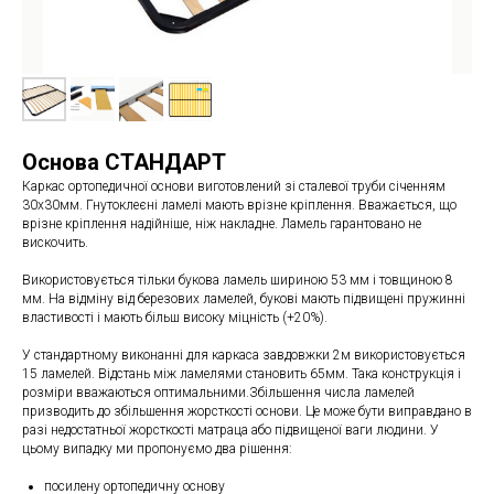
Основа СТАНДАРТ
Каркас ортопедичної основи виготовлений зі сталевої труби січенням
30х30мм. Гнутоклеєні ламелі мають врізне кріплення. Вважається, що
врізне кріплення надійніше, ніж накладне. Ламель гарантовано не
вискочить.
Використовується тільки букова ламель шириною 53 мм і товщиною 8
мм. На відміну від березових ламелей, букові мають підвищені пружинні
властивості і мають більш високу міцність (+20%).
У стандартному виконанні для каркаса завдовжки 2м використовується
15 ламелей. Відстань між ламелями становить 65мм. Така конструкція і
розміри вважаються оптимальними.Збільшення числа ламелей
призводить до збільшення жорсткості основи. Це може бути виправдано в
разі недостатньої жорсткості матраца або підвищеної ваги людини. У
цьому випадку ми пропонуємо два рішення:
посилену ортопедичну основу