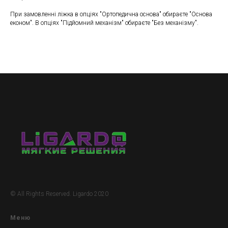
При замовленні ліжка в опціях "Ортопедична основа" обираєте "Основа
економ". В опціях "Підйомний механізм" обираєте "Без механізму".
© All Rights Reserved. Ligardo 2020
Меню