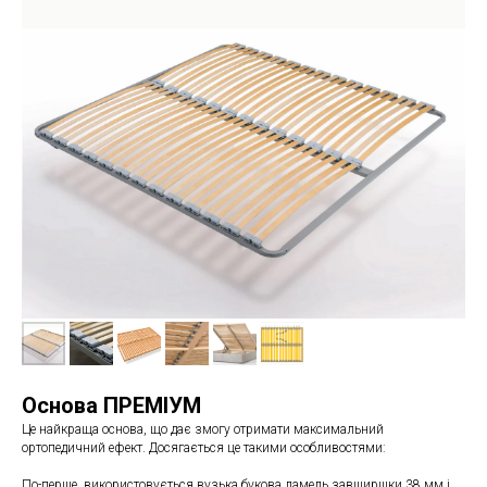
Основа ПРЕМІУМ
Це найкраща основа, що дає змогу отримати максимальний
ортопедичний ефект. Досягається це такими особливостями:
По-перше, використовується вузька букова ламель завширшки 38 мм і